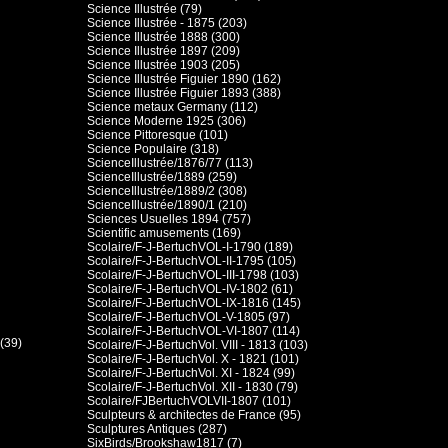
Science Illustrée (79)
Science Illustrée - 1875 (203)
Science Illustrée 1888 (300)
Science Illustrée 1897 (209)
Science Illustrée 1903 (205)
Science Illustrée Figuier 1890 (162)
Science Illustrée Figuier 1893 (388)
Science metaux Germany (112)
Science Moderne 1925 (306)
Science Pittoresque (101)
Science Populaire (318)
ScienceIllustrée/1876/77 (113)
ScienceIllustrée/1889 (259)
ScienceIllustrée/1889/2 (308)
ScienceIllustrée/1890/1 (210)
Sciences Usuelles 1894 (757)
Scientific amusements (169)
Scolaire/F-J-BertuchVOL-I-1790 (189)
Scolaire/F-J-BertuchVOL-II-1795 (105)
Scolaire/F-J-BertuchVOL-III-1798 (103)
Scolaire/F-J-BertuchVOL-IV-1802 (61)
Scolaire/F-J-BertuchVOL-IX-1816 (145)
Scolaire/F-J-BertuchVOL-V-1805 (97)
Scolaire/F-J-BertuchVOL-VI-1807 (114)
(39)
Scolaire/F-J-BertuchVol. VIII - 1813 (103)
Scolaire/F-J-BertuchVol. X - 1821 (101)
Scolaire/F-J-BertuchVol. XI - 1824 (99)
Scolaire/F-J-BertuchVol. XII - 1830 (79)
Scolaire/FJBertuchVOLVII-1807 (101)
Sculpteurs & architectes de France (95)
Sculptures Antiques (287)
SixBirds/Brookshaw1817 (7)