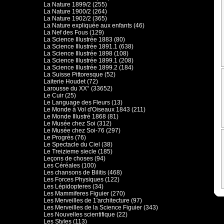
La Nature 1899/2 (255)
La Nature 1900/2 (264)
La Nature 1902/2 (365)
La Nature expliquée aux enfants (46)
La Nef des Fous (129)
La Science Illustrée 1883 (80)
La Science Illustrée 1891.1 (638)
La Science Illustrée 1898 (108)
La Science Illustrée 1899.1 (208)
La Science Illustrée 1899.2 (184)
La Suisse Pittoresque (52)
Laiterie Houdet (72)
Larousse du XX° (33652)
Le Cuir (25)
Le Language des Fleurs (13)
Le Monde à Vol d'Oiseaux 1843 (211)
Le Monde Illustré 1868 (81)
Le Musée chez Soi (312)
Le Musée chez Soi-76 (297)
Le Progrès (76)
Le Spectacle du Ciel (38)
Le Treizieme siecle (185)
Leçons de choses (94)
Les Céréales (100)
Les chansons de Bilitis (468)
Les Forces Physiques (122)
Les Lépidopteres (34)
Les Mammiferes Figuier (270)
Les Merveilles de 1'architecture (97)
Les Merveilles de la Science Figuier (343)
Les Nouvelles scientifique (22)
Les Styles (113)