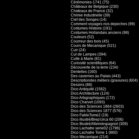
Cérémonies-1741 (75)
Châteaux de Belgique (230)
Chateaux de France (32)
Chimie Industrielle (39)
Clef des Songes (14)
Comment voyages nos depeches (99)
Costumes Histoire (191)
Costumes Hollandais anciens (98)
Couleurs (52)
Courreur des bois (45)
Cours de Mecanique (521)
Cuir (24)
Cul de Lampes (394)
Culte à Marie (81)
Curiosité scientifiques (64)
Découverte de la terre (234)
Dentelles (160)
Des cavernes au Palais (443)
Descriptiondes métiers (gravures) (604)
Dessins (88)
Dico Antiquité (1582)
Dico Architecture (124)
Dico Artsgraphiques (172)
Dico Charvet (1093)
Dico des Sciences 1864 (2603)
Dico des Sciences 1877 (576)
Dico FableTome2 (19)
Dico illustré/Brep'circa 60 (206)
Dico Illustré/Allem/espagnol (309)
Dico Lachatre serie02 (1796)
Dico Lachatre Tome 1 (860)
Dico Mecanique (214)