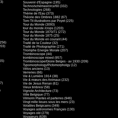
43)
Souvenir d'Espagne (195)
Techno/schémas/circa'60 (332)
Technologies (268)
Thème de l'Eau (373)
Théorie des Ombres 1882 (67)
Tom-Tit illustrations par Poyet (225)
Tour du Monde (3093)
tour du monde /crops (1203)
Tour du Monde 1870/71 (272)
Tour du Monde 1875 (25)
Tour du Monde en courant (44)
(256)
Traité de la Couleur (32)
203)
Traité de Photographie (271)
Triomphe Energie Morale (207)
Trombinoscope (44)
trombinoscope mixed (957)
55)
Trombinoscope/Gloire Belges - av 1930 (209)
)
Typomorphology/Pictomorpholgy (12)
Vélos anciens (13)
Verreries (66)
Vie & Lumière 1914 (38)
Vie & mœurs des Animaux (232)
7)
Vie de Jesus Renan (61)
Vieux timbres/ (58)
)
Vignole Architecture (73)
Ville Belgique (77)
Vilmorin Plantes et parterres (946)
Vingt mille lieues sous les mers (23)
Volatiles Belgicains (349)
Voyages astronomes Français (130)
Voyages old (279)
Voyageurs (639)