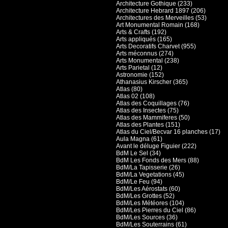
Architecture Gothique (233)
Architecture Hebrard 1897 (206)
Architectures des Merveilles (53)
Art Monumental Romain (168)
Arts & Crafts (192)
Arts appliqués (165)
Arts Decoratifs Charvet (955)
Arts méconnus (274)
Arts Monumental (238)
Arts Parietal (12)
Astronomie (152)
Athanasius Kirscher (365)
Atlas (80)
Atlas 02 (108)
Atlas des Coquillages (76)
Atlas des Insectes (75)
Atlas des Mammiferes (50)
Atlas des Plantes (151)
Atlas du Ciel/Becvar 16 planches (17)
Aula Magna (61)
Avant le déluge Figuier (222)
BdM Le Sel (34)
BdM Les Fonds des Mers (88)
BdM/La Tapisserie (26)
BdM/La Vegetations (45)
BdM/Le Feu (94)
BdM/Les Aérostats (60)
BdM/Les Grottes (52)
BdM/Les Météores (104)
BdM/Les Pierres du Ciel (86)
BdM/Les Sources (36)
BdM/Les Souterrains (61)