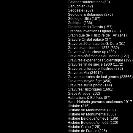
Galeries souterraines (63)
Ganuchian (42)
Geodesie (207)
Geologie & Botanique (276)
Géologie Utile (107)
Gothique (236)
Grammaire du Dessin (157)
Grandes Inventions Figuier (283)
Graphique de l'Histoire de l' Art (141)
Gravure Cristal palace (37)
Gravures 20 ans après G. Doré (51)
Gravures anciennes 1875 (832)
Gravures Archi close-up (230)
Gravures cérémonies du Monde (127)
Gravures experiences Scientifique (199)
Gravures fin de siècle 1900 (1172)
Gravures Littérature Illustrée (285)
Gravures Mix (34912)
Gravures mixées de tout genres (23566)
Gravures Moyen-âge (450)
Gravures sur la photo (144)
Gravures/Historiques (1691)
Grèce Antique (202)
Habitations & Edifices (87)
Hans Holbein gravures anciennes 1917 
Histoire (216)
Histoire Art Monumental (239)
Histoire Art Monumental (558)
Histoire Belgique/tome01 (186)
Histoire Belgique/tome02 (120)
Histoire Catho (129)
Histoire de France (325)