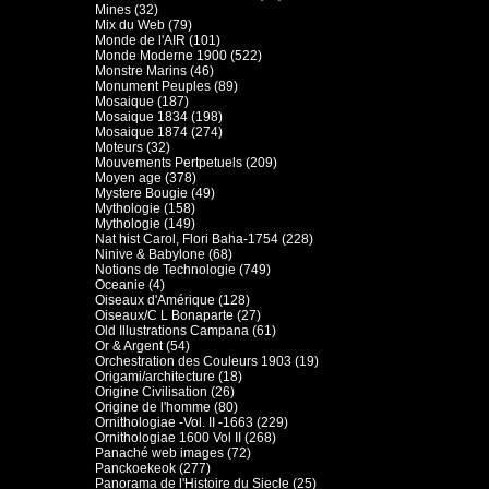
Mines (32)
Mix du Web (79)
Monde de l'AIR (101)
Monde Moderne 1900 (522)
Monstre Marins (46)
Monument Peuples (89)
Mosaique (187)
Mosaique 1834 (198)
Mosaique 1874 (274)
Moteurs (32)
Mouvements Pertpetuels (209)
Moyen age (378)
Mystere Bougie (49)
Mythologie (158)
Mythologie (149)
Nat hist Carol, Flori Baha-1754 (228)
Ninive & Babylone (68)
Notions de Technologie (749)
Oceanie (4)
Oiseaux d'Amérique (128)
Oiseaux/C L Bonaparte (27)
Old Illustrations Campana (61)
Or & Argent (54)
Orchestration des Couleurs 1903 (19)
Origami/architecture (18)
Origine Civilisation (26)
Origine de l'homme (80)
Ornithologiae -Vol. II -1663 (229)
Ornithologiae 1600 Vol II (268)
Panaché web images (72)
Panckoekeok (277)
Panorama de l'Histoire du Siecle (25)