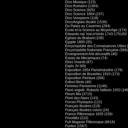
Dico Musique (123)
Dico Romains (1304)
Dico Science (925)
Dico Science 1864 (237)
Dico Vorepierre (118)
Dico/Anglais illustré (1530)
Du Palais au Cavernes (294)
Ecole et la Science au MoyenAge (174)
Edwards nat. hist.of birds 1743-1751/02 
Eglises du Brabant (109)
Egypte 1800 (35)
Encyclopédie des Connaisances Utiles 
Encyclopédie Nationale Française (366)
Enseignement Arts décoratifs (40)
Essais de Mecaniques (74)
Etres Vivants (87)
Explo JV (69)
Exposition 1854 Paris/industrie (179)
Exposition de Bruxelles 1910 (173)
Exposition Peinture (266)
Extinct Birds (48)
Femmes Parisienne (1140)
Flavii vegetii -Roberto Valturio 1553 (18
Fleurs Mix (3715)
Flore des Alpes (143)
Forces Physiques (122)
Français Illustres (119)
Français Illustres colors (24)
France Pittoresque 1835 (228)
Frivolités (210)
Full Magasin Pittoresque (8618)
Funfun (1567)