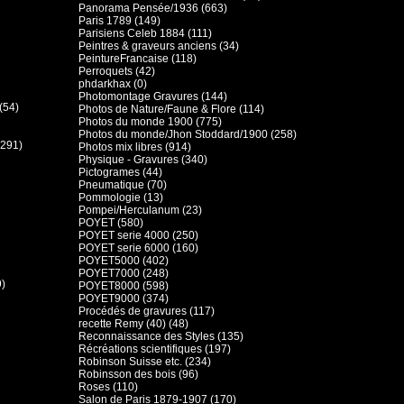
Panorama Pensée/1936 (663)
Paris 1789 (149)
Parisiens Celeb 1884 (111)
Peintres & graveurs anciens (34)
PeintureFrancaise (118)
Perroquets (42)
phdarkhax (0)
Photomontage Gravures (144)
(54)
Photos de Nature/Faune & Flore (114)
Photos du monde 1900 (775)
Photos du monde/Jhon Stoddard/1900 (258)
(291)
Photos mix libres (914)
Physique - Gravures (340)
Pictogrames (44)
Pneumatique (70)
Pommologie (13)
Pompei/Herculanum (23)
POYET (580)
POYET serie 4000 (250)
POYET serie 6000 (160)
POYET5000 (402)
POYET7000 (248)
9)
POYET8000 (598)
POYET9000 (374)
Procédés de gravures (117)
recette Remy (40) (48)
Reconnaissance des Styles (135)
Récréations scientifiques (197)
Robinson Suisse etc. (234)
Robinsson des bois (96)
Roses (110)
Salon de Paris 1879-1907 (170)