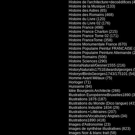
Histoire de l'architecture+decoédifices (
Histoire de la Musique (133)
Histoire des Astres (65)
Histoire des Romains (468)
Histoire du Livre (120)
Histoire du Livre 02 (176)
Histoire France (498)
Histoire France Charton (215)
Histoire France Tome 02 (171)
Histoire FranceTome (358)
Histoire Monumentale France (670)
Histoire Populaire Peintur FRANCAISE 
Histoire Populaire Peinture Allemande (
Histoire Romains (506)
Histoire Sciences (290)
HistoriaNaturali/Gesner1555 (216)
HistoryNaturalis1751Edwards/georges (
HistoryofBirdsGeorges1743/175101 (54
Homme Avant Métaux (75)
Horloger (71)
Huisserie (94)
Idée Bourgeois Architecte (266)
Illustration EuropéenneBruxelles1890 (3
Illustrations 1876 (187)
Illustrations du Monde (Dico langue) (43
Illustrations Industrie 1834 (29)
Illustrations • Littéraires (207)
Illustrations/Vocabulary Anglais (34)
Illustrations1890 (418)
Images d'Astronomie (23)
images de synthèse illustratives (823)
Images Noir & blanc trait (58)