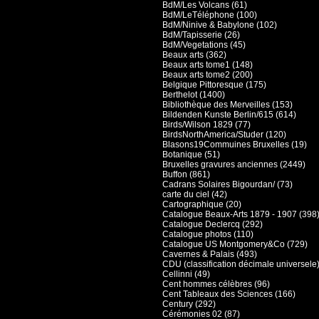
BdM/Les Volcans (61)
BdM/LeTéléphone (100)
BdM/Ninive & Babylone (102)
BdM/Tapisserie (26)
BdM/Vegetations (45)
Beaux arts (362)
Beaux arts tome1 (148)
Beaux arts tome2 (200)
Belgique Pittoresque (175)
Berthelot (1400)
Bibliothèque des Merveilles (153)
Bildenden Kunste Berlin/615 (614)
Birds/Wilson 1829 (77)
BirdsNorthAmerica/Studer (120)
Blasons19Commuines Bruxelles (19)
Botanique (51)
Bruxelles gravures anciennes (2449)
Buffon (861)
Cadrans Solaires Bigourdan/ (73)
carte du ciel (42)
Cartographique (20)
Catalogue Beaux-Arts 1879 - 1907 (398
Catalogue Declercq (292)
Catalogue photos (110)
Catalogue US Montgomery&Co (729)
Cavernes & Palais (493)
CDU (classification décimale universele)
Cellinni (49)
Cent hommes célèbres (96)
Cent Tableaux des Sciences (166)
Century (292)
Cérémonies 02 (87)