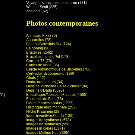
Voyageurs anciens et moderne (181)
Walther Scott (225)
Zoologie (62)
Photos contemporaines
Animaux Mix (380)
Aquarelles (78)
Ballons/Aérostats Mix (124)
Balooning (90)
Bruxelles (2562)
Bruxelles meltingPot (173)
Carrare '75 (70)
Cartes de visite (96)
Cercle Astronomique de Bruxelles (766)
Cerf-volant/Boomerang (199)
Chats (112)
Dada/ ordinateurs (34)
Dessins Micheline Baise-Scherer (84)
Dessins ©Dada (5596)
Emballages//boissons+ autres (4585)
(31)
Essences de Bois (76)
Fleurs Plantes photos (1727)
Historique euro monnaie (253)
Hydro Kraainem (29)
Idées inventives©dada (135)
Images de synthèse (1578)
Images de synthèses (558)
Images in colors (1371)
Images Melting Pot (3395)