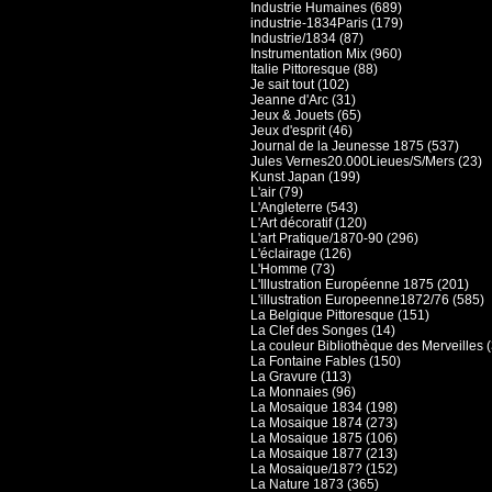
Industrie Humaines (689)
industrie-1834Paris (179)
Industrie/1834 (87)
Instrumentation Mix (960)
Italie Pittoresque (88)
Je sait tout (102)
Jeanne d'Arc (31)
Jeux & Jouets (65)
Jeux d'esprit (46)
Journal de la Jeunesse 1875 (537)
Jules Vernes20.000Lieues/S/Mers (23)
Kunst Japan (199)
L'air (79)
L'Angleterre (543)
L'Art décoratif (120)
L'art Pratique/1870-90 (296)
L'éclairage (126)
L'Homme (73)
L'Illustration Européenne 1875 (201)
L'illustration Europeenne1872/76 (585)
La Belgique Pittoresque (151)
La Clef des Songes (14)
La couleur Bibliothèque des Merveilles 
La Fontaine Fables (150)
La Gravure (113)
La Monnaies (96)
La Mosaique 1834 (198)
La Mosaique 1874 (273)
La Mosaique 1875 (106)
La Mosaique 1877 (213)
La Mosaique/187? (152)
La Nature 1873 (365)